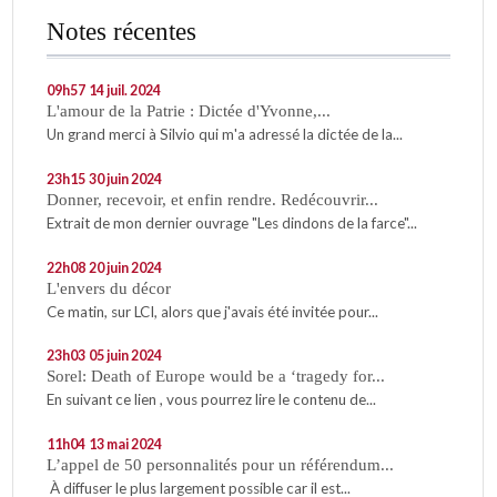
Notes récentes
09h57
14
juil. 2024
L'amour de la Patrie : Dictée d'Yvonne,...
Un grand merci à Silvio qui m'a adressé la dictée de la...
23h15
30
juin 2024
Donner, recevoir, et enfin rendre. Redécouvrir...
Extrait de mon dernier ouvrage "Les dindons de la farce"...
22h08
20
juin 2024
L'envers du décor
Ce matin, sur LCI, alors que j'avais été invitée pour...
23h03
05
juin 2024
Sorel: Death of Europe would be a ‘tragedy for...
En suivant ce lien , vous pourrez lire le contenu de...
11h04
13
mai 2024
L’appel de 50 personnalités pour un référendum...
À diffuser le plus largement possible car il est...