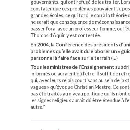
gouvernants, qui ont refusé de les traiter. Lo
constater que ces problèmes pouvaient se pose
grandes écoles, ce qui tord le cou à la théorie 
ne serait que conséquence de méconnaissance
passer l’oral avec un professeur femme, ou l’é
Thomas d’Aquin y est contestée.
En 2004, la Conférence des présidents d’univ
problèmes qu’elle avait dû élaborer un « gui
personnel à faire face sur le terrain
(…)
Tous les ministres de l’Enseignement supéri
informés ou auraient dû l’être. Il suffit de ret
qui, avec leurs relais courtisans au sein de la 
vagues » qu’évoque Christian Mestre. Ce sont 
pas été traités au niveau politique qu’ils n’ont e
les signes religieux aurait dû être étendue à l
autre.”