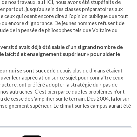
rs de nos travaux, au HCI, nous avons été stupéfaits de
r partout, jusqu’au sein des classes préparatoires aux
de ceux qui osent encore dire à l’opinion publique que tout
 ou encore d’ignorance. De jeunes hommes refusent de
tude de la pensée de philosophes tels que Voltaire ou
ersité avait déjà été saisie d’un si grand nombre de
de laïcité et enseignement supérieur » pour aider le
eur qui se sont succédé
depuis plus de dix ans étaient
rouver leur appréciation sur ce sujet pour connaître ceux
structure, ont préféré adopter la stratégie du « pas de
nos autruches. C’est bien parce que les problèmes n’ont
u de cesse de s’amplifier sur le terrain. Dès 2004, la loi sur
’enseignement supérieur. Le climat sur les campus aurait été