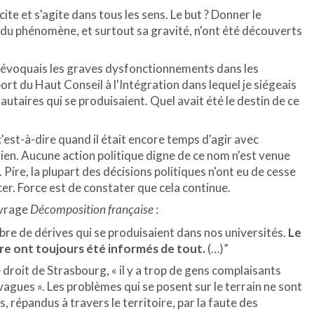
ite et s'agite dans tous les sens. Le but ? Donner le
du phénomène, et surtout sa gravité, n'ont été découverts
 j'évoquais les graves dysfonctionnements dans les
ort du Haut Conseil à l'Intégration dans lequel je siégeais
utaires qui se produisaient. Quel avait été le destin de ce
c'est-à-dire quand il était encore temps d'agir avec
 rien. Aucune action politique digne de ce nom n'est venue
 Pire, la plupart des décisions politiques n'ont eu de cesse
er. Force est de constater que cela continue.
uvrage
Décomposition française
:
re de dérives qui se produisaient dans nos universités.
Le
aire ont toujours été informés de tout.
(…)”
droit de Strasbourg, « il y a trop de gens complaisants
 vagues ». Les problèmes qui se posent sur le terrain ne sont
s, répandus à travers le territoire, par la faute des