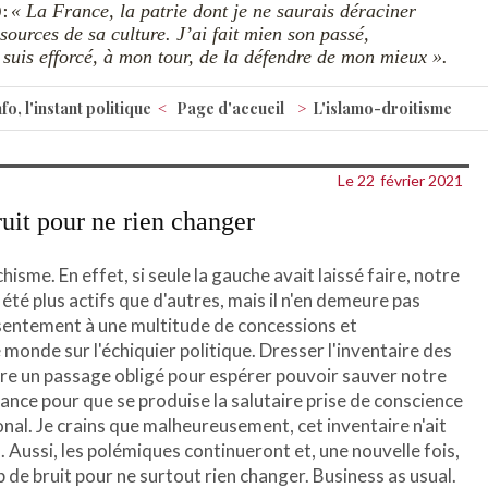
« La France, la patrie dont je ne saurais déraciner
 :
sources de sa culture. J’ai fait mien son passé,
e suis efforcé, à mon tour, de la défendre de mon mieux ».
o, l'instant politique
Page d'accueil
L'islamo-droitisme
Le 22
février 2021
uit pour ne rien changer
hisme. En effet, si seule la gauche avait laissé faire, notre
t été plus actifs que d'autres, mais il n'en demeure pas
onsentement à une multitude de concessions et
onde sur l'échiquier politique. Dresser l'inventaire des
e un passage obligé pour espérer pouvoir sauver notre
chance pour que se produise la salutaire prise de conscience
nal. Je crains que malheureusement, cet inventaire n'ait
eu. Aussi, les polémiques continueront et, une nouvelle fois,
p de bruit pour ne surtout rien changer. Business as usual.