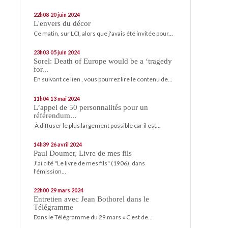
22h08
20
juin 2024
L'envers du décor
Ce matin, sur LCI, alors que j'avais été invitée pour...
23h03
05
juin 2024
Sorel: Death of Europe would be a ‘tragedy
for...
En suivant ce lien , vous pourrez lire le contenu de...
11h04
13
mai 2024
L’appel de 50 personnalités pour un
référendum...
À diffuser le plus largement possible car il est...
14h39
26
avril 2024
Paul Doumer, Livre de mes fils
J'ai cité "Le livre de mes fils" (1906), dans
l'émission...
22h00
29
mars 2024
Entretien avec Jean Bothorel dans le
Télégramme
Dans le Télégramme du 29 mars « C’est de...