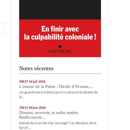
Notes récentes
09h57
14
juil. 2024
L'amour de la Patrie : Dictée d'Yvonne,...
Un grand merci à Silvio qui m'a adressé la dictée de
la...
23h15
30
juin 2024
Donner, recevoir, et enfin rendre.
Redécouvrir...
Extrait de mon dernier ouvrage "Les dindons de la
farce"...