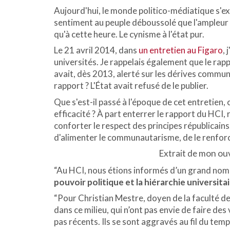
Aujourd'hui, le monde politico-médiatique s'exc
sentiment au peuple déboussolé que l'ampleur 
qu'à cette heure. Le cynisme à l'état pur.
Le 21 avril 2014, dans
un entretien au Figaro
,
universités. Je rappelais également que le rapp
avait, dès 2013, alerté sur les dérives communa
rapport ? L'État avait refusé de le publier.
Que s'est-il passé à l'époque de cet entretien, 
efficacité ? À part enterrer le rapport du HCI,
conforter le respect des principes républicains.
d'alimenter le communautarisme, de le renforc
Extrait de mon o
“Au HCI, nous étions informés d’un grand nomb
pouvoir politique et la hiérarchie universit
“Pour Christian Mestre, doyen de la faculté de 
dans ce milieu, qui n’ont pas envie de faire des
pas récents. Ils se sont aggravés au fil du temp