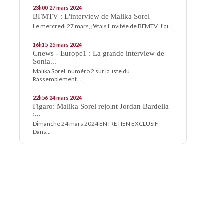
23h00
27
mars 2024
BFMTV : L'interview de Malika Sorel
Le mercredi 27 mars, j'étais l'invitée de BFMTV. J'ai...
16h15
25
mars 2024
Cnews - Europe1 : La grande interview de
Sonia...
Malika Sorel, numéro 2 sur la liste du
Rassemblement...
22h56
24
mars 2024
Figaro: Malika Sorel rejoint Jordan Bardella
:...
Dimanche 24 mars 2024 ENTRETIEN EXCLUSIF -
Dans...