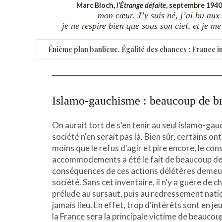
Marc Bloch,
l’Étrange défaite
, septembre 1940
mon cœur. J’y suis né, j’ai bu aux 
je ne respire bien que sous son ciel, et je m
Énième plan banlieue, Égalité des chances : France inf
Islamo-gauchisme : beaucoup de br
On aurait tort de s'en tenir au seul islamo-gauc
société n'en serait pas là. Bien sûr, certains on
moins que le refus d'agir et pire encore, le c
accommodements a été le fait de beaucoup de m
conséquences de ces actions délétères demeur
société. Sans cet inventaire, il n'y a guère de 
prélude au sursaut, puis au redressement natio
jamais lieu. En effet, trop d'intérêts sont en j
la France sera la principale victime de beaucou