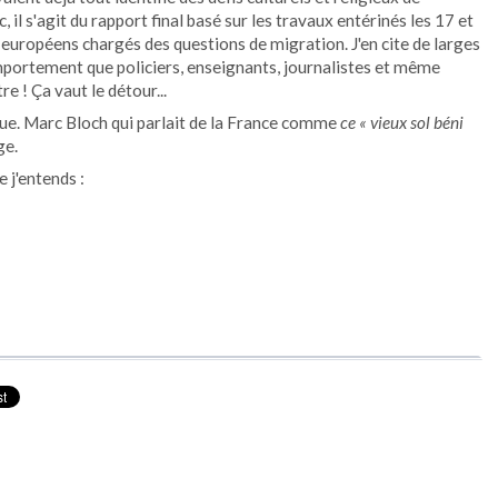
, il s'agit du rapport final basé sur les travaux entérinés les 17 et
uropéens chargés des questions de migration. J'en cite de larges
omportement que policiers, enseignants, journalistes et même
e ! Ça vaut le détour...
lue. Marc Bloch qui parlait de la France comme
ce «
vieux sol béni
ge.
 j'entends :