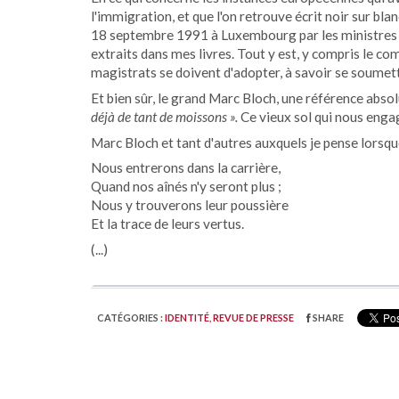
l'immigration, et que l'on retrouve écrit noir sur blanc
18 septembre 1991 à Luxembourg par les ministres e
extraits dans mes livres. Tout y est, y compris le c
magistrats se doivent d'adopter, à savoir se soumettr
Et bien sûr, le grand Marc Bloch, une référence abso
déjà de tant de moissons
».
Ce vieux sol qui nous enga
Marc Bloch et tant d'autres auxquels je pense lorsque
Nous entrerons dans la carrière,
Quand nos aînés n'y seront plus ;
Nous y trouverons leur poussière
Et la trace de leurs vertus.
(...)
CATÉGORIES :
IDENTITÉ
,
REVUE DE PRESSE
SHARE