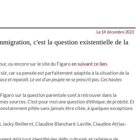
Le 14
décembre 2023
migration, c'est la question existentielle de la
ur, ou encore sur le site du Figaro
en suivant ce lien
.
ûr, car sa pensée est parfaitement adaptée à la situation de la
face et reparaît. Le vol d’un peuple ne se prescrit pas. Ces hautes
Figaro sur la question parentale sont à retrouver dans la
s mes sources. C'est pour moi une question d'éthique, de probité. Et
té, constamment pillée sans jamais être citée, à quelques exceptions
i, Jacky Beillerot, Claudine Blanchard-Laville, Claudine Attias-
ent déjà tout identifié des défis culturels et religieux de