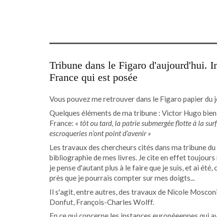
Tribune dans le Figaro d'aujourd'hui. Im
France qui est posée
Vous pouvez me retrouver dans le Figaro papier du jo
Quelques éléments de ma tribune : Victor Hugo bien s
France:
«
tôt ou tard, la patrie submergée flotte à la sur
escroqueries n’ont point d’avenir
»
Les travaux des chercheurs cités dans ma tribune du 
bibliographie de mes livres. Je cite en effet toujour
je pense d'autant plus à le faire que je suis, et ai é
près que je pourrais compter sur mes doigts...
Il s'agit, entre autres, des travaux de Nicole Moscon
Donfut, François-Charles Wolff.
En ce qui concerne les instances européeennes qui avai