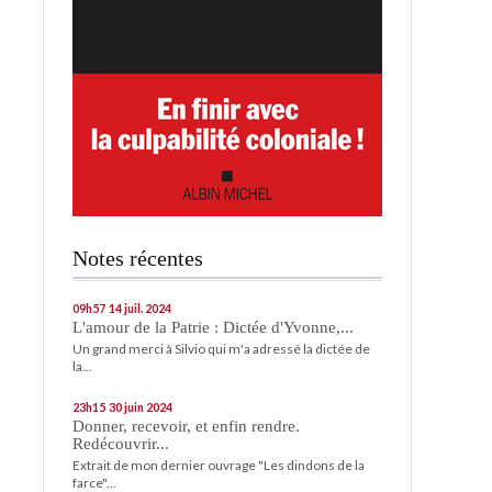
Notes récentes
09h57
14
juil. 2024
L'amour de la Patrie : Dictée d'Yvonne,...
Un grand merci à Silvio qui m'a adressé la dictée de
la...
23h15
30
juin 2024
Donner, recevoir, et enfin rendre.
Redécouvrir...
Extrait de mon dernier ouvrage "Les dindons de la
farce"...