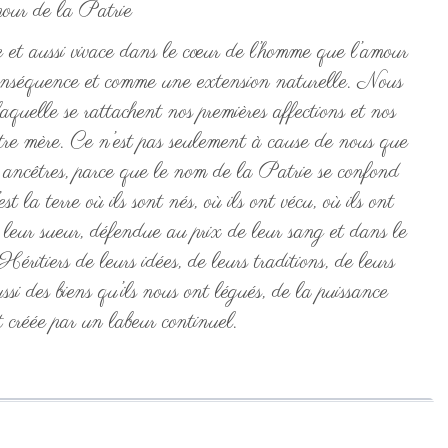
our de la Patrie
 et aussi vivace dans le cœur de l’homme que l’amour
e conséquence et comme une extension naturelle. Nous
aquelle se rattachent nos premières affections et nos
tre mère. Ce n’est pas seulement à cause de nous que
s ancêtres, parce que le nom de la Patrie se confond
t la terre où ils sont nés, où ils ont vécu, où ils ont
e leur sueur, défendue au prix de leur sang et dans le
Héritiers de leurs idées, de leurs traditions, de leurs
si des biens qu’ils nous ont légués, de la puissance
t créée par un labeur continuel.