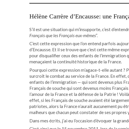
Hélène Carrère d’Encausse: une França
S’il est une situation qui m’insupporte, c’est d’entendr
Français que les Français eux-mêmes
”.
C’est cette expression que l’on entend parfois aujou
d’Encausse. Et il se trouve que c’est cette même exp
pour disqualifier ceux des enfants de l’immigration q
menaçaient la continuité historique de la France.
Pourquoi cette expression m’agace-t-elle autant ? Par
surcroît le combat au service de la France. En effet,
enfants de l’immigration — qui sont devenus plus F
Français de souche qui sont devenus moins Français e
l’amour de la France et la défense de la Patrie ! Voil
effet, si les Français de souche avaient été largement
patriotes, alors la France n’aurait aucunement pu êt
malheurs que chacun peut constater de ses propres 
Dans mes écrits, j’ai eu l’occasion d’évoquer la gra
C’est ainsi que le 15 novembre 2011, lors de la remis