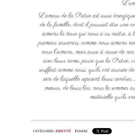
L’am
L’amour de la Patrie est aussi énergique
de la famille, dont il pourrait être un
aimons la terre qui nous a vu naître, à l
premiers souvenirs, comme nous aimons no
nous l’aimons, mais aussi à cause de no
avec leurs noms, parce que la Patrie, c’es
souffert comme nous, qu’ils ont arrosée d
sein de laquelle reposent leurs cendres. 
mœurs, de leurs lois, nous le sommes aus
matérielle qu’ils on
CATÉGORIES :
IDENTITÉ
SHARE