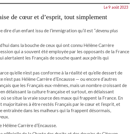
Le 9
août 2023
ise de cœur et d’esprit, tout simplement
e dire d’un enfant issu de l’immigration qu’il est “
devenu plus
rd’hui dans la bouche de ceux qui ont connu Hélène Carrère
ression qui a souvent été employée par les opposants de la France
ui alertaient les Français de souche quant aux périls qui
ce qu’elle n’est pas conforme à la réalité et qu’elle dessert de
 ce n’est pas Hélène Carrère d’Encausse — ou encore d’autres
rançais que les Français eux-mêmes, mais un nombre croissant de
n délaissant la culture française et surtout, en délaissant
à où se situe la vraie source des maux qui frappent la France. En
 majoritaires à être restés Français par le cœur et l’esprit, et
re entraînée dans les malheurs qui la frappent désormais,
yeux.
nde Hélène Carrère d’Encausse.
e officielle de la Charte des droits et des devoirs du Citoyen