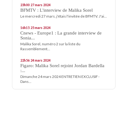
23h00
27
mars 2024
BFMTV : L'interview de Malika Sorel
Le mercredi 27 mars, j'étais l'invitée de BFMTV. J'ai...
16h15
25
mars 2024
Cnews - Europe1 : La grande interview de
Sonia...
Malika Sorel, numéro 2 sur la liste du
Rassemblement...
22h56
24
mars 2024
Figaro: Malika Sorel rejoint Jordan Bardella
:...
Dimanche 24 mars 2024 ENTRETIEN EXCLUSIF -
Dans...