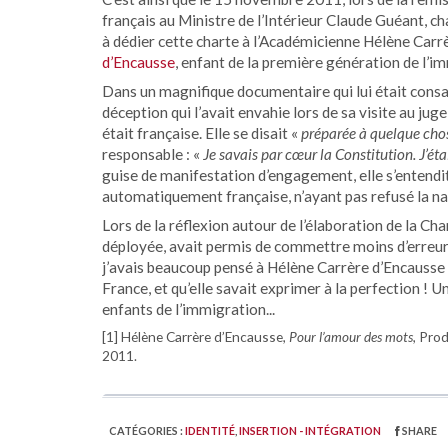
français au Ministre de l’Intérieur Claude Guéant, char
à dédier cette charte à l’Académicienne Hélène Carr
d’Encausse
, enfant de la première génération de l’i
Dans un magnifique documentaire qui lui était consa
déception qui l’avait envahie lors de sa visite au juge
était française. Elle se disait «
préparée à quelque chos
responsable : «
Je savais par cœur la Constitution. J’éta
guise de manifestation d’engagement, elle s’entendit di
automatiquement française, n’ayant pas refusé la nat
Lors de la réflexion autour de l’élaboration de la Cha
déployée, avait permis de commettre moins d’erreurs d
j’avais beaucoup pensé à Hélène Carrère d’Encausse c
France, et qu’elle savait exprimer à la perfection ! 
enfants de l’immigration...
[1] Hélène Carrère d’Encausse,
Pour l’amour des mots
, Pro
2011.
CATÉGORIES :
IDENTITÉ
,
INSERTION - INTÉGRATION
SHARE