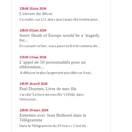
22h08
20
juin 2024
L'envers du décor
Ce matin, sur LCI, alors que j'avais été invitée pour...
23h03
05
juin 2024
Sorel: Death of Europe would be a ‘tragedy
for...
En suivant ce lien , vous pourrez lire le contenu de...
11h04
13
mai 2024
L’appel de 50 personnalités pour un
référendum...
À diffuser le plus largement possible car il est...
14h39
26
avril 2024
Paul Doumer, Livre de mes fils
J'ai cité "Le livre de mes fils" (1906), dans
l'émission...
22h00
29
mars 2024
Entretien avec Jean Bothorel dans le
Télégramme
Dans le Télégramme du 29 mars « C’est de...